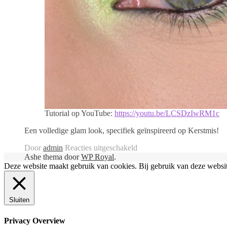
Tutorial op YouTube:
https://youtu.be/LCSDzIwRM1c
Een volledige glam look, specifiek geïnspireerd op Kerstmis!
voor
Door
admin
Reacties uitgeschakeld
Ashe thema door
WP Royal
.
Helemaal
Deze website maakt gebruik van cookies. Bij gebruik van deze websi
GLAM
|
Sluiten
Mijn
Kerstmis
Privacy Overview
2020