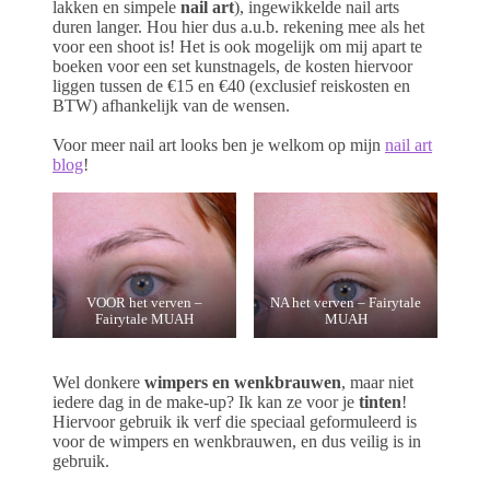
lakken en simpele
nail art
), ingewikkelde nail arts
duren langer. Hou hier dus a.u.b. rekening mee als het
voor een shoot is! Het is ook mogelijk om mij apart te
boeken voor een set kunstnagels, de kosten hiervoor
liggen tussen de €15 en €40 (exclusief reiskosten en
BTW) afhankelijk van de wensen.
Voor meer nail art looks ben je welkom op mijn
nail art
blog
!
VOOR het verven –
NA het verven – Fairytale
Fairytale MUAH
MUAH
Wel donkere
wimpers en wenkbrauwen
, maar niet
iedere dag in de make-up? Ik kan ze voor je
tinten
!
Hiervoor gebruik ik verf die speciaal geformuleerd is
voor de wimpers en wenkbrauwen, en dus veilig is in
gebruik.