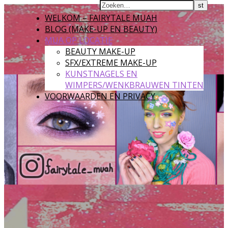
WELKOM – FAIRYTALE MUAH
BLOG (MAKE-UP EN BEAUTY)
MUA OP LOCATIE
BEAUTY MAKE-UP
SFX/EXTREME MAKE-UP
KUNSTNAGELS EN
WIMPERS/WENKBRAUWEN TINTEN
VOORWAARDEN EN PRIVACY