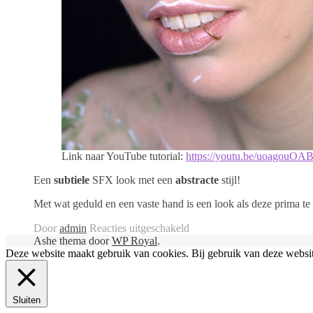
Link naar YouTube tutorial:
https://youtu.be/uoagouOA
Een
subtiele
SFX look met een
abstracte
stijl!
Met wat geduld en een vaste hand is een look als deze prima t
voor
Door
admin
Reacties uitgeschakeld
Mezelf
Ashe thema door
WP Royal
.
in
Deze website maakt gebruik van cookies. Bij gebruik van deze websi
MODERNE
KUNST
veranderen
Sluiten