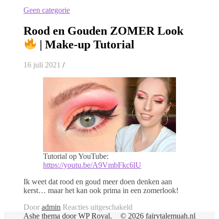
Geen categorie
Rood en Gouden ZOMER Look
| Make-up Tutorial
16 juli 2021
/
Tutorial op YouTube:
https://youtu.be/A9VmbFkc6lU
Ik weet dat rood en goud meer doen denken aan
kerst… maar het kan ook prima in een zomerlook!
voor
Door
admin
Reacties uitgeschakeld
Rood
Ashe thema door
WP Royal
.
© 2026 fairytalemuah.nl