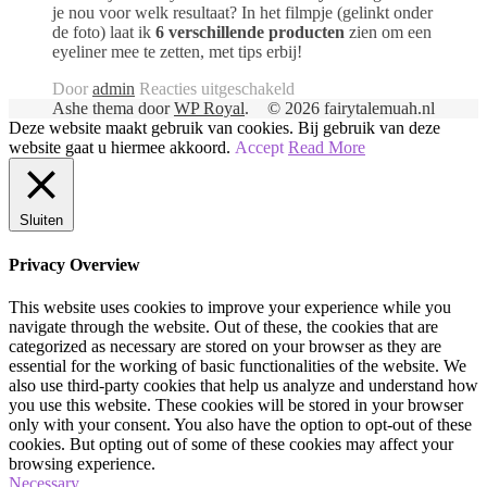
je nou voor welk resultaat? In het filmpje (gelinkt onder
de foto) laat ik
6 verschillende producten
zien om een
eyeliner mee te zetten, met tips erbij!
voor
Door
admin
Reacties uitgeschakeld
Soorten
Ashe thema door
WP Royal
.
© 2026 fairytalemuah.nl
Eyeliner
Deze website maakt gebruik van cookies. Bij gebruik van deze
|
website gaat u hiermee akkoord.
Accept
Read More
Verschillen
&
Hoe
Sluiten
Aanbrengen
Privacy Overview
|
Tutorial
This website uses cookies to improve your experience while you
navigate through the website. Out of these, the cookies that are
categorized as necessary are stored on your browser as they are
essential for the working of basic functionalities of the website. We
also use third-party cookies that help us analyze and understand how
you use this website. These cookies will be stored in your browser
only with your consent. You also have the option to opt-out of these
cookies. But opting out of some of these cookies may affect your
browsing experience.
Necessary