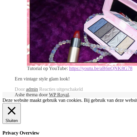
Tutorial op YouTube:
https://youtu.be/aB6nQNK8G78
Een vintage style glam look!
voor
Door
admin
Reacties uitgeschakeld
Vintage
Ashe thema door
WP Royal
.
style
Deze website maakt gebruik van cookies. Bij gebruik van deze websi
Hollywood
Glam
|
Sluiten
Make-
up
tutorial
Privacy Overview