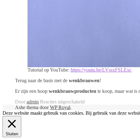
Tutorial op YouTube:
https://youtu.be/LVssxFSLExc
Terug naar de basis met de
wenkbrauwen
!
Er zijn een hoop
wenkbrauwproducten
te koop, maar wat is
voor
Door
admin
Reacties uitgeschakeld
Wat
Ashe thema door
WP Royal
.
te
Deze website maakt gebruik van cookies. Bij gebruik van deze websi
gebruiken
voor
WENKBRAUWEN?!
Sluiten